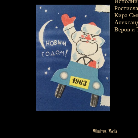
Исполни
Ростисла
Кира См
Александ
Веров и 