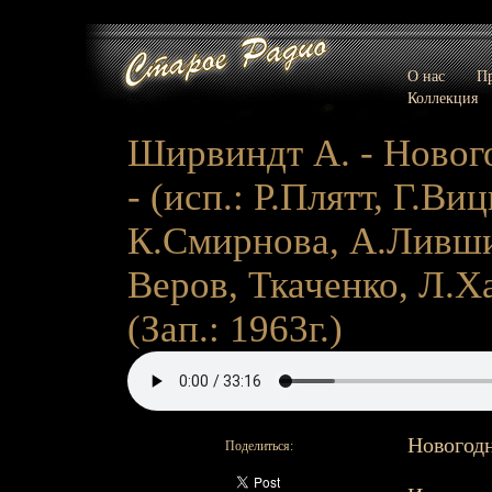
О нас
Пр
Коллекция
Ширвиндт А. - Новог
- (исп.: Р.Плятт, Г.В
К.Смирнова, А.Ливши
Веров, Ткаченко, Л.Х
(Зап.: 1963г.)
Новогодн
Поделиться: