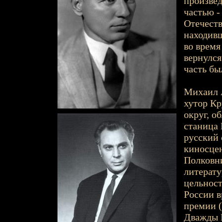
произвед
частью -
Отечеств
находивш
во время
вернулся
часть бы
Михаил А
хутор К
округ, о
станица 
русский 
киносцен
Полковни
литерату
цельност
России в
премии (
Дважды Г