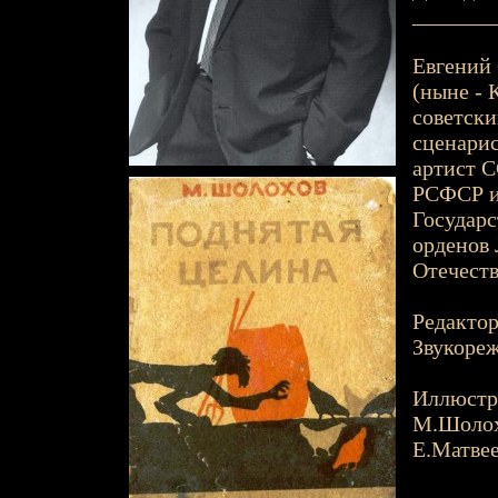
_______
Евгений 
(ныне - К
советски
сценарис
артист С
РСФСР им
Государс
орденов 
Отечест
Редактор
Звукореж
Иллюстр
М.Шоло
Е.Матве