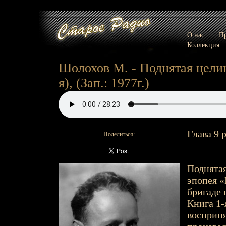
О нас
Пр
Коллекция
Шолохов М. - Поднятая целина
я), (Зап.: 1977г.)
Глава 9 
Поделиться:
_______
Поднятая
эпопея «
бригаде 
Книга 1-
восприня