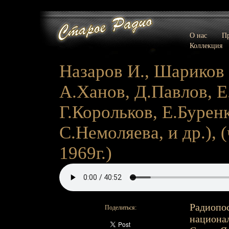
О нас
Пр
Коллекция
Назаров И., Шариков А.
А.Ханов, Д.Павлов, Е
Г.Корольков, Е.Бурен
С.Немоляева, и др.), (ч
1969г.)
Радиопос
Поделиться:
национал