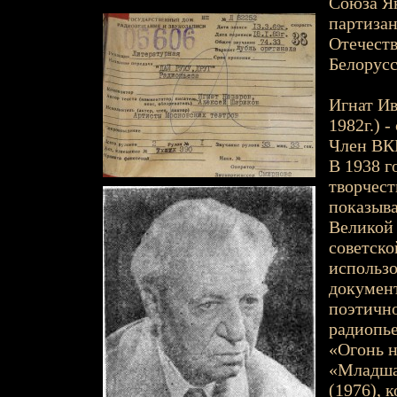
Союза Ян
партизан
Отечест
Белорусс
Игнат Ив
1982г.) 
Член ВКП
В 1938 г
творчест
показыва
Великой 
советско
использо
документ
поэтично
радиопье
«Огонь н
«Младшая
(1976), 