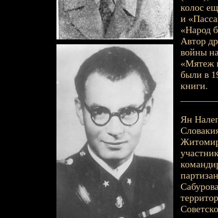
колос ещ
и «Пасса
«Народ б
Автор др
войны на
«Мятеж н
были в 1
книги.
_______
Ян Налеп
Словакия
Житомирс
участник
командир
партизан
Сабурова
территор
Советско