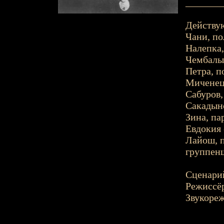
_______
Действу
Чани, по
Налепка,
Чембалык
Петра, п
Миченец,
Сабуров,
Сакадынс
Зина, па
Евдокия 
Лайош, п
группен
Сценарий
Режиссёр
Звукореж