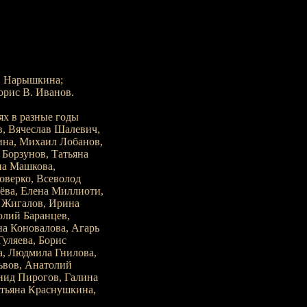
. Нарышкина;
орис В. Иванов.
х в разные годы
в, Вячеслав Шалевич,
ина, Михаил Лобанов,
Борзунов, Татьяна
на Машкова,
оверко, Всеволод
ва, Елена Миллиоти,
 Жигалов, Ирина
олий Баранцев,
а Коновалова, Агарь
уляева, Борис
а, Людмила Гнилова,
ьвов, Анатолий
нид Пирогов, Галина
атьяна Краснушкина,