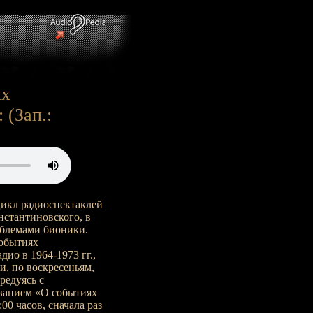
ях
 (Зап.:
икл радиоспектаклей
нстантиновского, в
облемами бионики.
событиях
ио в 1964-1973 гг.,
ли, по воскресеньям,
редуясь с
званием «О событиях
00 часов, сначала раз