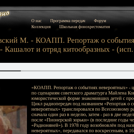
О нас
Программа передач
Форум
Коллекция
Школьная фонохрестоматия
вский М. - КОАПП. Репортаж о событи
- Кашалот и отряд китообразных - (исп.:
«КОАПП. Репортаж о событиях невероятных» - ц
:
по сценариям советского драматурга Майлена Ко
юмористической форме знакомивших детей с пр
Цикл радиопередач под названием «Репортаж о 
невероятных» транслировался по Всесоюзному рад
сначала один раз в неделю, затем - раз в две неде
после «Пионерской зорьки» (в последние годы че
«Радионяней»). В 1978 году возобновлён под на
невероятных», передавался по воскресеньям, в 16: