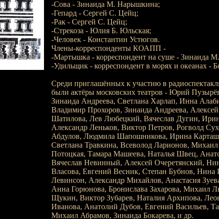
-Сова - Зинаида М. Нарышкина;
-Гепард - Сергей С. Цейц;
-Рак - Сергей С. Цейц;
-Стрекоза - Юлия Б. Юльская;
-Человек - Константин Устюгов.
Члены-корреспонденты КОАПП -
-Мартышка - корреспондент на суше - Зинаида М
-Удильщик - корреспондент в морях и океанах - Б
Среди приглашённых к участию в радиоспектакля
были актёры московских театров - Юрий Пузырё
Зинаида Андреева, Светлана Харлап, Инна Алаб
Владимир Прохоров, Зинаида Андреева, Алексей 
Шатилова, Лев Любецкий, Вячеслав Дугин, Ири
Александр Леньков, Виктор Петров, Рогволд Сух
Абдулов, Людмила Шапошникова, Ирина Карташё
Светлана Травкина, Всеволод Ларионов, Михаил
Потоцкая, Тамара Машеева, Наталья Швец, Анат
Вячеслав Невинный, Алексей Очеретянский, Нин
Власова, Евгений Весник, Степан Бубнов, Нина Г
Левинсон, Александр Михайлов, Анастасия Зуев
Анна Горюнова, Бронислава Захарова, Михаил Л
Щукин, Виктор Зубарев, Наталия Архипова, Лео
Иванова, Анатолий Дубов, Евгений Васильев, Т
Михаил Абрамов, Зинаида Бокарева, и др.