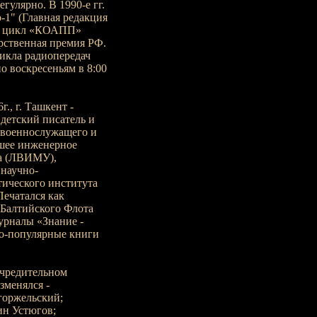
егулярно. В 1990-е гг.
-1" (Главная редакция
за цикл «КОАПП»
рственная премия РФ.
цикла радиопередач
о воскресеньям в 8:00
., г. Ташкент -
й детский писатель и
е военнослужащего и
сшее инженерное
ва (ЛВИМУ),
 научно-
тического института
ечатался как
 Балтийского Флота
журналы «Знание -
но-популярные книги
учредительном
зменялся -
горжельский;
ин Устюгов;