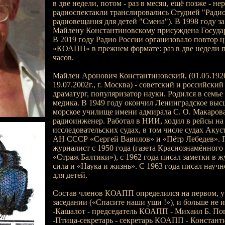
в две недели, потом - раз в месяц, ещё позже - нер
радиоспектакли транслировались Студией "Радио
радиовещания для детей "Смена"). В 1998 году 
Майлену Константиновскому присуждена Госуда
В 2019 году Радио России организовало повтор 
«КОАПП» в прежнем формате: раз в две недели п
часов.
Майлен Аронович Константиновский, (01.05.1926г
19.07.2002г., г. Москва) - советский и российски
драматург, популяризатор науки. Родился в семь
медика. В 1949 году окончил Ленинградское вы
морское училище имени адмирала С. О. Макаро
радиоинженер. Работал в НИИ, ходил в рейсы на
исследовательских судах, в том числе судах Акус
АН СССР «Сергей Вавилов» и «Пётр Лебедев». П
журналист с 1950 года (газета Краснознамённого
«Страж Балтики»), с 1962 года писал заметки в 
сила и «Наука и жизнь». С 1963 года писал науч
для детей.
Состав членов КОАПП определился на первом, 
заседании («Спасите наши уши !»), и больше не и
-Кашалот - председатель КОАПП - Михаил Б. По
-Птица-секретарь - секретарь КОАПП - Констант