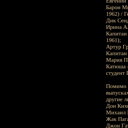
Евгений 
Барон Мю
1962) / 
Дик Сенд
Ирина А.
Капитан 
1961);
Артур Гр
Капитан 
Мария Пе
Катюша -
студент 
Помимо р
выпусках
другие л
Дон Кихо
Михаил 
Жак Пага
Джон Гат