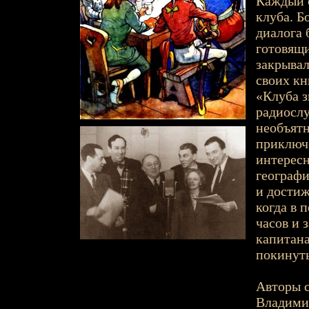
Каждый о
клуба. Б
диалога
готовящи
закрывал
своих кн
«Клуба з
радиослу
необъятн
приключе
интересн
географи
и достиж
когда в 
часов и 
капитана
покинуты
Авторы с
Владимир