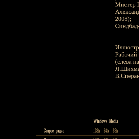
Мистер П
Александ
2008);
Синдбад-
Иллюстр
Рабочий
(слева на
Л.Шихмат
В.Сперан