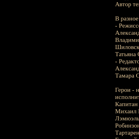
Автор те
В разное
- Режисс
Алексан
Владимир
Шиловск
Татьяна 
- Редакт
Алексан
Тамара С
Герои - 
исполни
Капитан 
Михаил М
Лэмюэль 
Робинзон
Тартарен