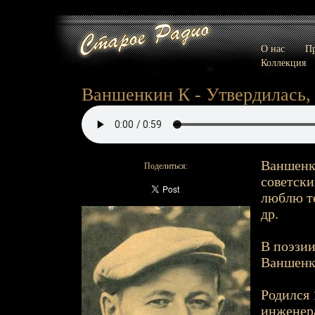
О нас
Пр
Коллекция
Ваншенкин К - Утвердилась,
Ваншенки
Поделиться:
советски
люблю те
др.
В поэзии
Ваншенк
Родился 
инженера