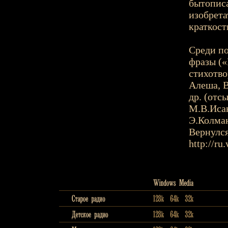
бытопис
изобрета
краткост
Среди п
фразы («
стихотво
Алеша, В
др. (отс
М.В.Иса
Э.Колма
Вернулся
http://ru