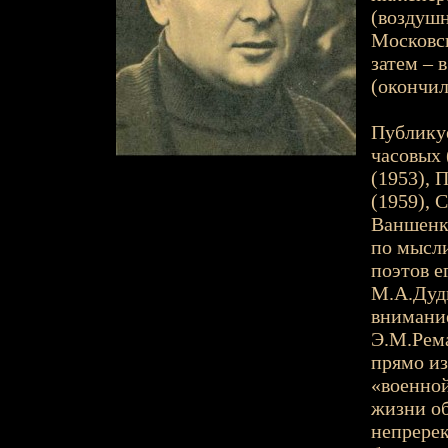
(воздушн
Московск
затем – 
(окончил
Публикуе
часовых 
(1953), 
(1959), 
Ваншенки
по мысли
поэтов е
М.А.Дуди
внимание
Э.М.Рема
прямо из
«военной
жизни о
непререк