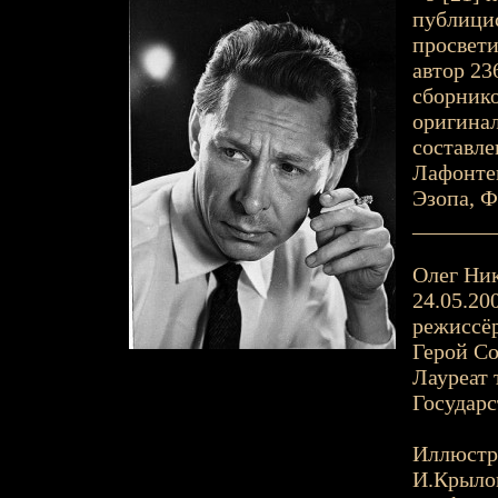
публицис
просвети
автор 23
сборнико
оригинал
составл
Лафонтен
Эзопа, Ф
_______
Олег Ник
24.05.20
режиссёр
Герой Со
Лауреат 
Государс
Иллюстр
И.Крыло