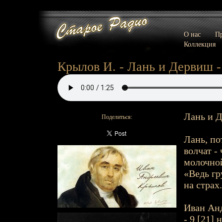
О нас
Пр
Коллекция
Крылов И. - Лань и Дервиш -
Лань и Д
Поделиться:
Лань, по
волчат -
молочной
«Ведь гр
на страх.
Иван Анд
- 9 [21] 