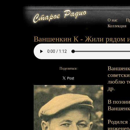
О нас
Пр
Коллекция
Ваншенкин К - Жили рядом и 
Ваншенки
Поделиться:
советски
люблю те
др.
В поэзии
Ваншенк
Родился 
инженера