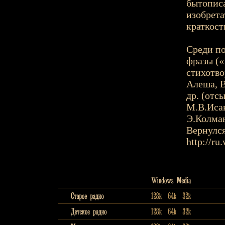
бытопис
изобрета
краткост
Среди п
фразы («
стихотво
Алеша, В
др. (отс
М.В.Иса
Э.Колма
Вернулся
http://ru