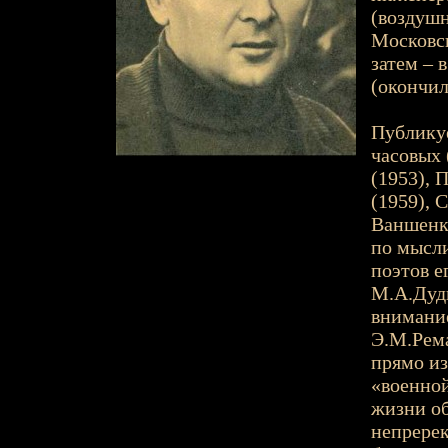
(воздушн
Московск
затем – 
(окончил
Публикуе
часовых 
(1953), 
(1959), 
Ваншенки
по мысли
поэтов е
М.А.Дуди
внимание
Э.М.Рема
прямо из
«военной
жизни о
непререк