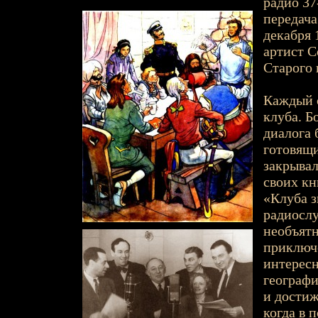
радио 37-
передача
декабря 
артист С
Старого 
Каждый о
клуба. Б
диалога
готовящи
закрывал
своих кн
«Клуба з
радиослу
необъятн
приключе
интересн
географи
и достиж
когда в 