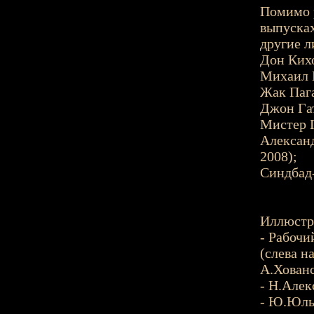
Помимо р
выпусках
другие л
Дон Кихо
Михаил 
Жак Пага
Джон Гат
Мистер П
Александ
2008);
Синдбад-
Иллюстр
- Рабочи
(слева н
А.Хованс
- Н.Алек
- Ю.Юль