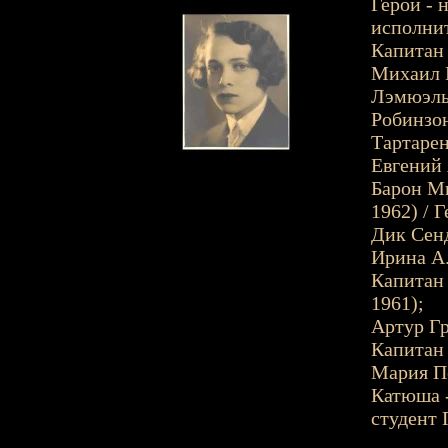
Герои - 
исполни
Капитан 
Михаил М
Лэмюэль 
Робинзон
Тартарен
Евгений 
Барон Мю
1962) / 
Дик Сенд
Ирина А.
Капитан 
1961);
Артур Гр
Капитан 
Мария Пе
Катюша -
студент 