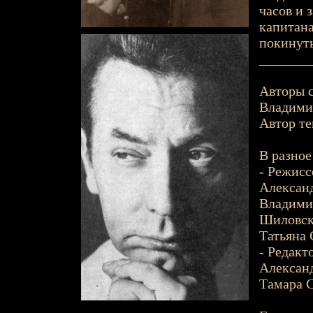
часов и 
капитана
покинуты
_______
Авторы с
Владимир
Автор те
В разное
- Режисс
Алексан
Владимир
Шиловск
Татьяна 
- Редакт
Алексан
Тамара С