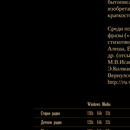
бытопис
изобрета
краткост
Среди п
фразы («
стихотво
Алеша, В
др. (отс
М.В.Иса
Э.Колма
Вернулся
http://ru