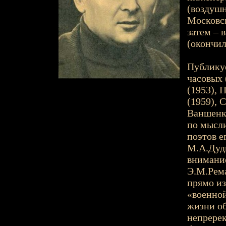
(воздушн
Московск
затем – 
(окончил
Публикуе
часовых 
(1953), 
(1959), 
Ваншенки
по мысли
поэтов е
М.А.Дуди
внимание
Э.М.Рема
прямо из
«военной
жизни о
непререк