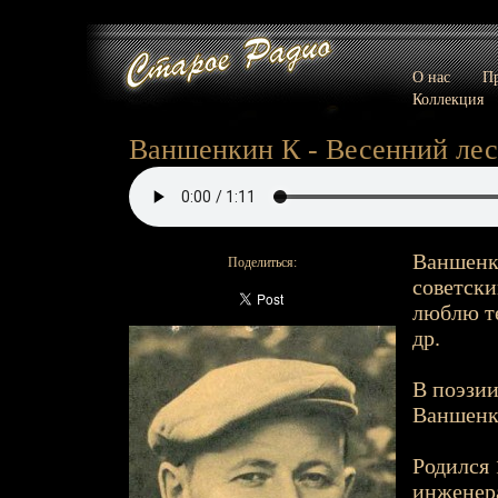
О нас
Пр
Коллекция
Ваншенкин К - Весенний лес 
Ваншенки
Поделиться:
советски
люблю те
др.
В поэзии
Ваншенк
Родился 
инженера