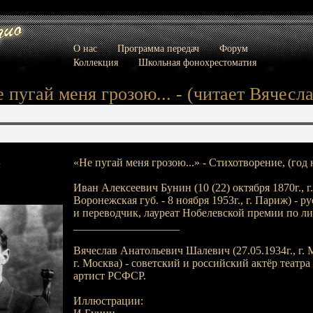
О нас
Программа передач
Форум
Коллекция
Школьная фонохрестоматия
е пугай меня грозою... - (читает Вячес
«Не пугай меня грозою...» - Стихотворение, (год 
:
Иван Алексеевич Бунин (10 (22) октября 1870г., г
Воронежская губ. - 8 ноября 1953г., г. Париж) - р
и переводчик, лауреат Нобелевской премии по ли
___________________
Вячеслав Анатольевич Шалевич (27.05.1934г., г. М
г. Москва) - советский и российский актёр театр
артист РСФСР.
Иллюстрации: