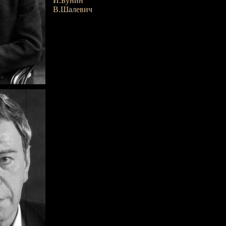
И.Бунин
В.Шалевич