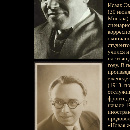
Исаак Эм
(30 июня 
Москва) 
сценарис
корреспо
окончани
студенто
учился н
настояще
году. В 
произвед
еженеде
(1913, п
отслужив
фронте, 
начале 1
иностран
продовол
«Новая ж