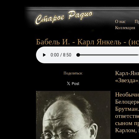
О нас
Пр
Коллекция
Бабель И. - Карл Янкель - (
Карл-Янк
Поделиться:
«Звезда»
Необычны
Белоцерк
Брутман.
ответств
сыном пр
Карлом, 