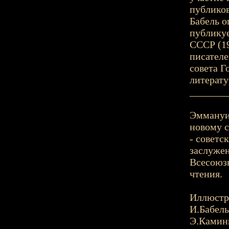
публиков
Бабель о
публикуе
СССР (19
писателе
совета Г
литерату
_______
Эммануил
новому ст
- советс
заслужен
Всесоюзн
чтения.
Иллюстр
И.Бабель
Э.Камин