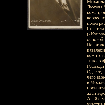
Михаила
Лютова 
командов
корресп
политраб
Советско
(«Конарм
основой 
Печаталс
кавалери
комитете
типограф
Госиздат
Одессе, 
чего вме
в Москве
произве
адаптир
Алейхема
участие 