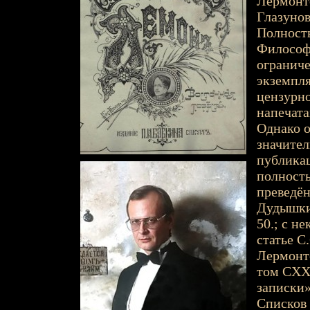
Лермонто
Глазунова
Полност
Философо
ограниче
экземпл
цензурно
напечата
Однако о
значител
публикац
полность
преведён
Дудышкины
50.; с н
статье С
Лермонто
том CXXV
записки»,
Списков 