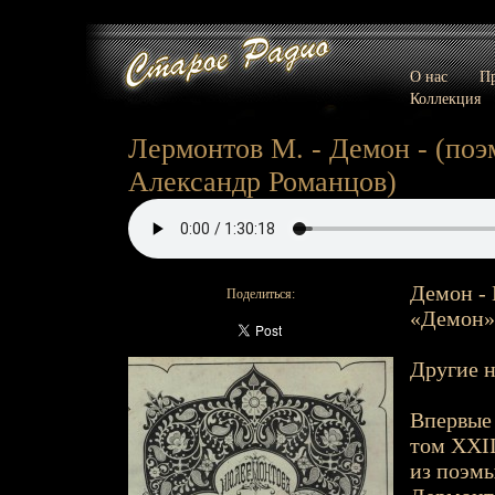
О нас
Пр
Коллекция
Лермонтов М. - Демон - (поэм
Александр Романцов)
Демон - 
Поделиться:
«Демон»
Другие н
Впервые 
том XXII
из поэмы