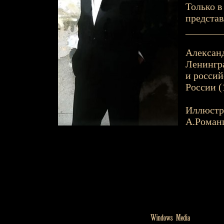
Только в
представ
_______
Александ
Ленингра
и россий
России (
Иллюстр
А.Роман