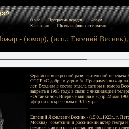
О нас
Программа передач
Форум
Коллекция
Школьная фонохрестоматия
ожар - (юмор), (исп.: Евгений Весник), 
Фрагмент воскресной развлекательной передача 
:
СССР «С добрым утром !». Программа выходила в
лет. Входила в состав отдела сатиры и юмора Вс
закрыта в 1995 году, в связи с ликвидацией тел
«Останкино». Впервые вышла в эфир 22 мая 1960
эфир по воскресеньям в 9:15 утра.
_________________________
Евгений Яковлевич Весник - (15.01.1923г., г. Петро
Москва) - советский и российский актёр театра и
режиссёр, автор ряда сценариев для радио и тел