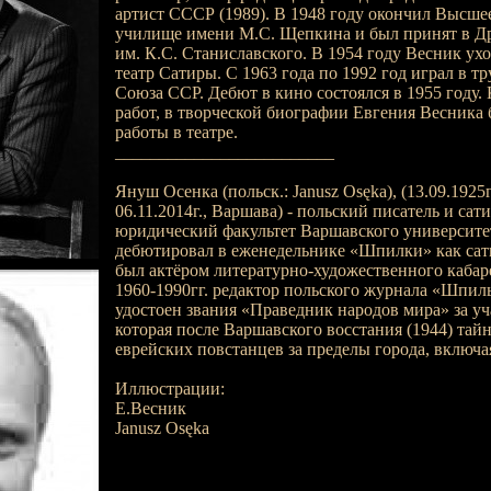
артист СССР (1989). В 1948 году окончил Высшее
училище имени М.С. Щепкина и был принят в Др
им. К.С. Станиславского. В 1954 году Весник ух
театр Сатиры. С 1963 года по 1992 год играл в т
Союза ССР. Дебют в кино состоялся в 1955 году.
работ, в творческой биографии Евгения Весника
работы в театре.
_________________________
Януш Осенка (польск.: Janusz Osęka), (13.09.1925г.
06.11.2014г., Варшава) - польский писатель и са
юридический факультет Варшавского университет
дебютировал в еженедельнике «Шпилки» как сати
был актёром литературно-художественного кабар
1960-1990гг. редактор польского журнала «Шпиль
удостоен звания «Праведник народов мира» за уч
которая после Варшавского восстания (1944) тай
еврейских повстанцев за пределы города, включа
Иллюстрации:
Е.Весник
Janusz Osęka