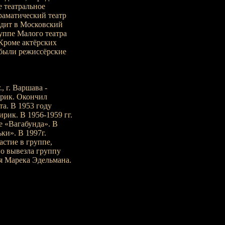
 театральное
аматический театр
одит в Московский
руппе Малого театра
 Кроме актёрских
 были режиссёрские
, г. Варшава -
тирик. Окончил
а. В 1953 году
рик. В 1956-1959 гг.
е «Вагабунда». В
ки». В 1997г.
астие в группе,
но вывезла группу
я Марека Эдельмана.