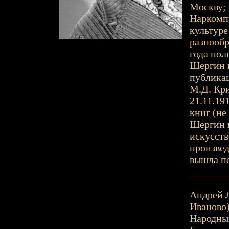
Москву; 
Наркомпр
культуре
разнообр
года пол
Шергин н
публикац
М.Д. Кри
21.11.19
книг (не
Шергин п
искусств
произвед
вышла по
_______
Андрей Л
Иваново)
Народный