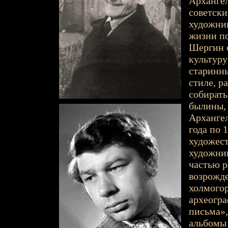
Архангел
советски
художник
жизни по
Шергин с
культуру
старинны
стиле, р
собирать
былины, 
Архангел
года по 
художес
художник
частью р
возрожде
холмогор
археогра
письма»,
альбомы 