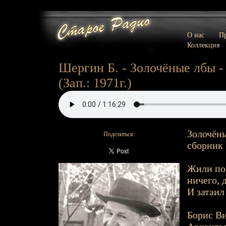
О нас
Пр
Коллекция
Шергин Б. - Золочёные лбы - 
(Зап.: 1971г.)
Золочёны
Поделиться:
сборник 
Жили по 
ничего, 
И затаил
Борис Ви