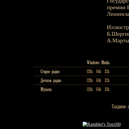
Государс
премии Р
Ленинско
Иллюстр
Б.Шерги
А.Марты