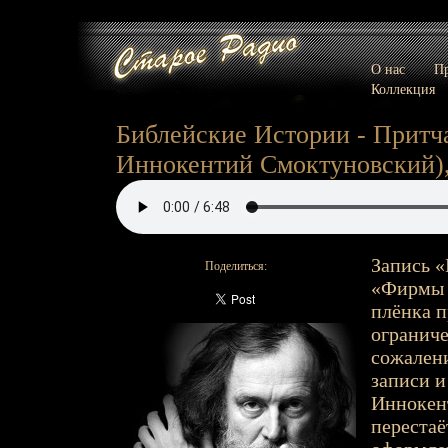
О нас
Пр
Коллекция
Библейские Истории - Притча
Иннокентий Смоктуновский), 
Запись «
Поделиться:
«Фирмы М
плёнка п
ограниче
сожалени
записи и
Иннокент
переста