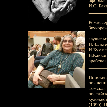
оформлен
И.С. Баха
_______
Режиссёр
Звукореж
звучит м
И.Вальте
И.Хумме
В.Каккон
арабская
_______
Иннокен
рождении
Томская г
российск
художест
(1990). 