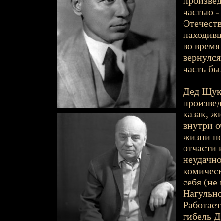
произвед
частью -
Отечеств
находивш
во время
вернулся
часть бы
Дед Щука
произвед
казак, ж
внутри о
жизни по
отчасти 
неудачно
комическ
себя (не
Нагульно
Работает
гибель Д