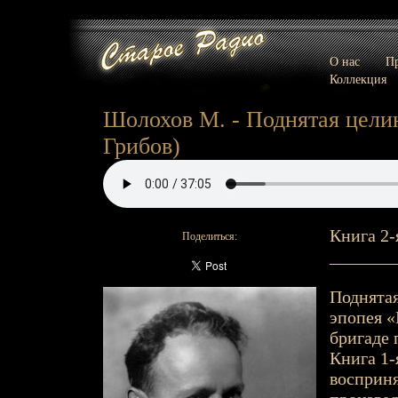
О нас
Пр
Коллекция
Шолохов М. - Поднятая целина
Грибов)
Книга 2-
Поделиться:
_______
Поднятая
эпопея «
бригаде 
Книга 1-
восприня