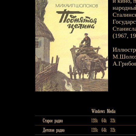
и кино, 
народный
Сталинск
Государс
Станисла
(1967, 19
Иллюстр
М.Шоло
А.Грибо