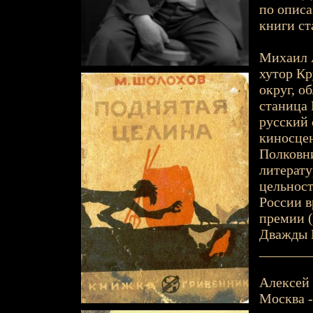
по описа
книги ст
Михаил А
хутор К
округ, о
станица 
русский 
киносцен
Полковни
литерату
цельност
России в
премии (
Дважды Г
_______
Алексей 
Москва - 