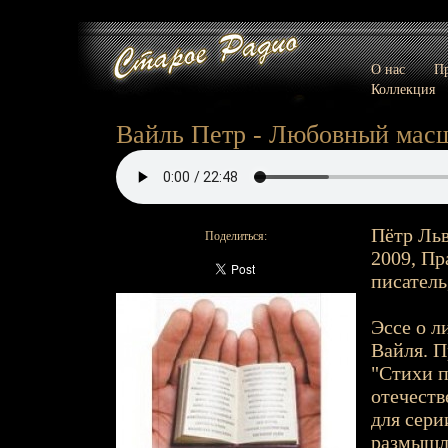
О нас
Пр
Коллекция
Вайль Петр - Любовный масш
Пётр Льв
Поделиться:
2009, Пр
писатель
Эссе о л
Вайля. 
"Стихи п
отечеств
для сери
размышле