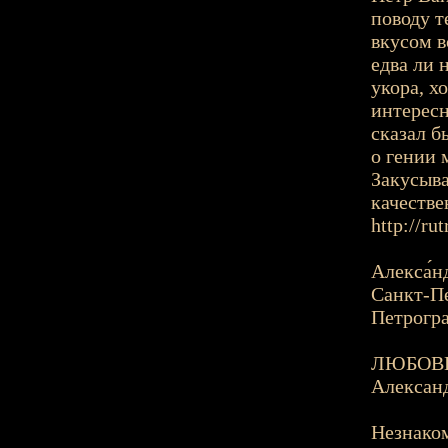
поводу т
вкусом в
едва ли 
укора, х
интересн
сказал б
о гении 
Закусыва
качестве
http://ru
Алекса́н
Санкт-Пе
Петрогра
ЛЮБОВ
Алексан
Незнако