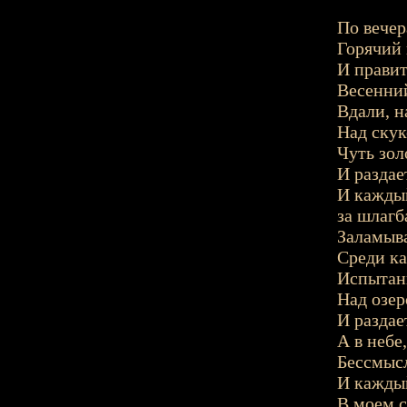
По вечер
Горячий 
И прави
Весенний
Вдали, н
Над скук
Чуть зол
И раздае
И каждый
за шлагб
Заламыва
Среди ка
Испытан
Над озер
И раздае
А в небе
Бессмысл
И каждый
В моем с