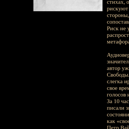
стихах, 
рискуют 
стороны,
сопостав
Риск не у
распрост
метафора
Аудиовер
значител
автор уж
Свободы.
слегка и
свое вре
голосов 
За 10 ча
писали з
состояни
как «сво
Петр Вай