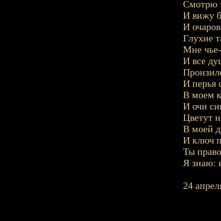
Смотрю з
И вижу б
И очаров
Глухие т
Мне чье-
И все д
Пронзило
И перья 
В моем к
И очи си
Цветут н
В моей д
И ключ п
Ты право
Я знаю: 
24 апрел