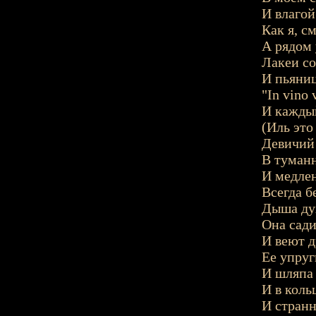
И влагой
Как я, с
А рядом 
Лакеи со
И пьяниц
"In vino 
И каждый
(Иль это
Девичий 
В туманн
И медле
Всегда б
Дыша ду
Она сади
И веют 
Ее упруг
И шляпа 
И в коль
И странн