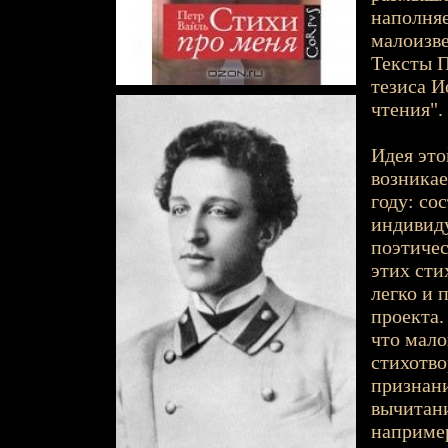
наполняе
малоизв
Тексты П
тезиса И
чтения".
Идея это
возникае
году: со
индивиду
поэтичес
этих сти
легко и 
проекта.
что мало
стихотво
признани
вычитани
например