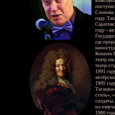
комсомол
поступил
Слонова 
году. Та
Саратовс
году - а
Государс
где прор
киностуд
Конкин 
театр им
театр-ст
1991 год
актёрско
1995 год
Таганки»
сталь», 
солдаты.
на озвуч
1980 год