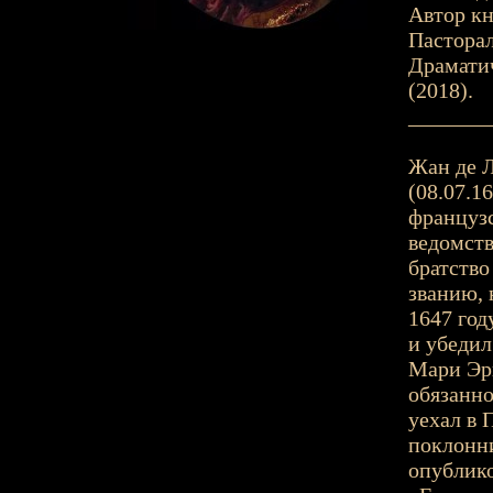
Автор кн
Пасторал
Драматич
(2018).
_______
Жан де Л
(08.07.16
французс
ведомств
братство
званию, 
1647 год
и убедил
Мари Эри
обязанно
уехал в 
поклонни
опублико