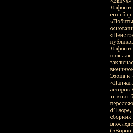
«Евнух» 
Лафонтен
его сбор
«Побитый
основанн
«Неисто
публиков
Лафонтен
новелл».
заключае
внешнюю 
Эзопа и 
«Панчата
авторов 
ть книг 
переложе
d’Esope, 
сборник
впоследс
(«Ворон 