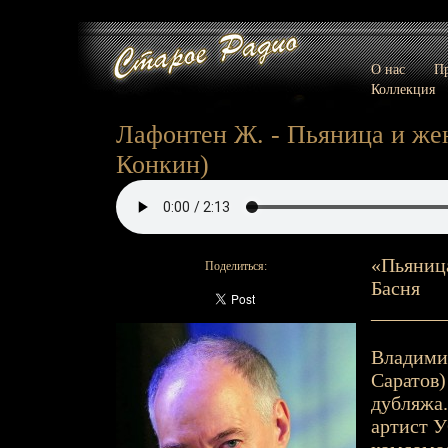
О нас
Пр
Коллекция
Лафонтен Ж. - Пьяница и жена
Конкин)
«Пьяница
Поделиться:
Басня
_______
Владимир
Саратов)
дубляжа.
артист У