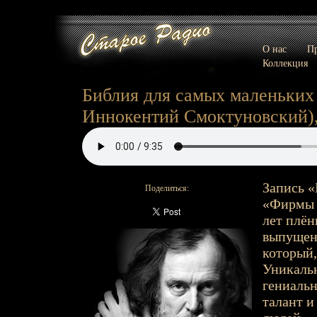
О нас
Пр
Коллекция
Библия для самых маленьких 
Иннокентий Смоктуновский), 
Запись «
Поделиться:
«Фирмы М
лет плён
выпущен
который,
Уникальн
гениальн
талант и