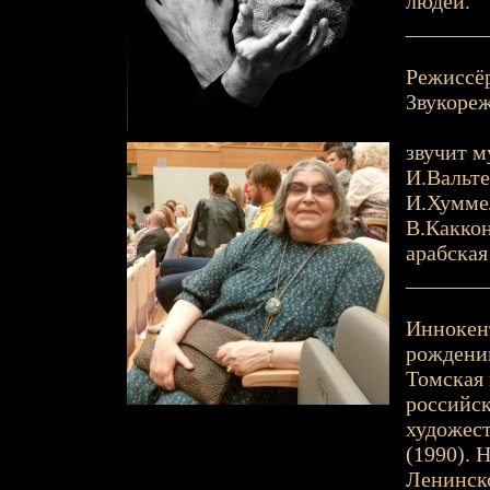
людей.
_______
Режиссёр
Звукореж
звучит м
И.Вальте
И.Хумме
В.Каккон
арабская
_______
Иннокен
рождении
Томская г
российск
художест
(1990). 
Ленинско