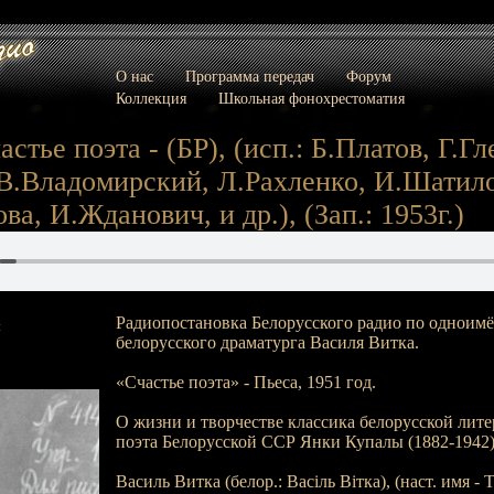
О нас
Программа передач
Форум
Коллекция
Школьная фонохрестоматия
астье поэта - (БР), (исп.: Б.Платов, Г.Гл
В.Владомирский, Л.Рахленко, И.Шатило
а, И.Жданович, и др.), (Зап.: 1953г.)
Радиопостановка Белорусского радио по одноимё
:
белорусского драматурга Василя Витка.
«Счастье поэта» - Пьеса, 1951 год.
О жизни и творчестве классика белорусской лите
поэта Белорусской ССР Янки Купалы (1882-1942)
Василь Витка (белор.: Васіль Вітка), (наст. имя 