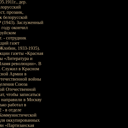
5.1911г., дер.
белорусский
ст, прозаик,
ик белорусской
 (1943). Заслуженный
8 году окончил
бруйском
. - сотрудник
кций газет
Жлобин, 1933-1935).
акции газеты «Красная
ты «Литература и
«Пламя революции». В
. Служил в Красном
сной Армии в
Отечественной войны
деления Союза
кой Отечественной
т, чтобы записаться
и направили в Москву
ько работал в
 - в отделе
 Коммунистической
 для оккупированных
ми «Партизанская