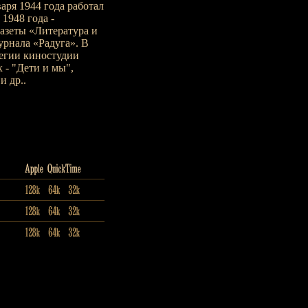
аря 1944 года работал
1948 года -
газеты «Литература и
урнала «Радуга». В
легии киностудии
 - "Дети и мы",
и др..