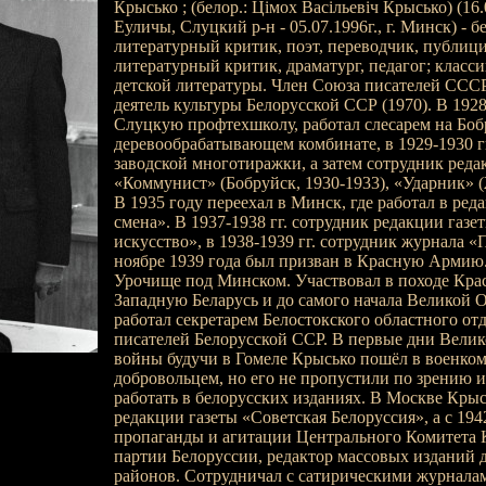
Крысько ; (белор.: Цімох Васільевіч Крысько) (16.0
Еуличы, Слуцкий р-н - 05.07.1996г., г. Минск) - 
литературный критик, поэт, переводчик, публици
литературный критик, драматург, педагог; класс
детской литературы. Член Союза писателей СССР
деятель культуры Белорусской ССР (1970). В 192
Слуцкую профтехшколу, работал слесарем на Бо
деревообрабатывающем комбинате, в 1929-1930 гг
заводской многотиражки, а затем сотрудник реда
«Коммунист» (Бобруйск, 1930-1933), «Ударник» (
В 1935 году переехал в Минск, где работал в ред
смена». В 1937-1938 гг. сотрудник редакции газе
искусство», в 1938-1939 гг. сотрудник журнала 
ноябре 1939 года был призван в Красную Армию
Урочище под Минском. Участвовал в походе Кра
Западную Беларусь и до самого начала Великой 
работал секретарем Белостокского областного от
писателей Белорусской ССР. В первые дни Вели
войны будучи в Гомеле Крысько пошёл в военкома
добровольцем, но его не пропустили по зрению 
работать в белорусских изданиях. В Москве Крыс
редакции газеты «Советская Белоруссия», а с 1942
пропаганды и агитации Центрального Комитета
партии Белоруссии, редактор массовых изданий
районов. Сотрудничал с сатирическими журнала