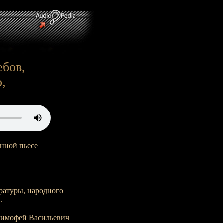
ебов,
,
нной пьесе
ратуры, народного
.
- Тимофей Васильевич