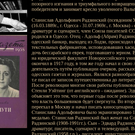
позорного изгнания и триумфального возвращени
победителем и занимает кресло уволенного Вальг
Станислав Адольфович Радзинский (псевдоним У
(16.03.1889г., г. Одесса - 31.07.1969г., г. Москва) 
драматург и сценарист, член Союза писателей С
родился в Одессе. Отец - Адольф (Абрам) Радзи
одесский банкир, выходец из Лодзи, происходил 
текстильных фабрикантов, исповедовавших хасид
дочь бессарабского еврея, торговавшего зерном. 
на юридический факультет Новороссийского унив
окончил в 1917 году, в том же году начал и свою
деятельность путём публикации очерков, рассказ
одесских газетах и журналах. Являлся разнообра
т.е писал от записок путешественника до литера
После революции многие свои работы публиков
Стенли Уэйтинг (от английского - ожидание). Э
объясняет это тем, что первые годы после револю
что власть большевиков будет свергнута. Во втор
переехал в Москву и начал писать киносценарии,
Станислава Адольфовича было экранизировано 1
медалью. Станислав Радзинский был женат на 
Радзинской (1908-1991гг.). Сын - Эдвард Радзински
драматург, писатель, сценарист и телеведущий. В
Радзинский (1958 г.р.) - диссидент, инвестицион