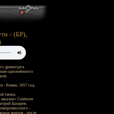
ти - (БР),
)
го драматурга
ивам одноимённого
вой.
ти - Роман, 1957 год.
ий танки,
 закалки» Семёном
итрий Бахирев.
скомпромиссного -
конце концов - после