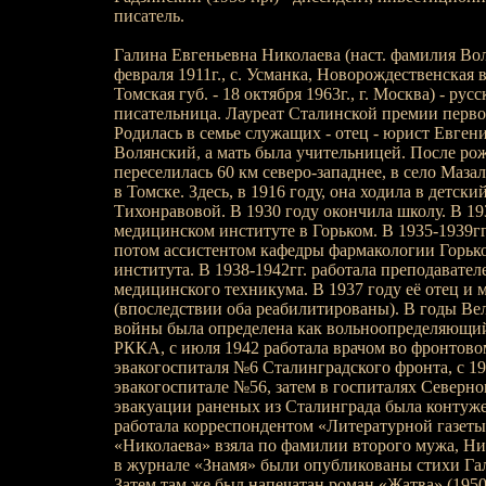
писатель.
Галина Евгеньевна Николаева (наст. фамилия Воля́
февраля 1911г., с. Усманка, Новорождественская 
Томская губ. - 18 октября 1963г., г. Москва) - русс
писательница. Лауреат Сталинской премии первой
Родилась в семье служащих - отец - юрист Евге
Волянский, а мать была учительницей. После ро
переселилась 60 км северо-западнее, в село Маза
в Томске. Здесь, в 1916 году, она ходила в детск
Тихонравовой. В 1930 году окончила школу. В 193
медицинском институте в Горьком. В 1935-1939гг
потом ассистентом кафедры фармакологии Горьк
института. В 1938-1942гг. работала преподавател
медицинского техникума. В 1937 году её отец и
(впоследствии оба реабилитированы). В годы Ве
войны была определена как вольноопределяющий
РККА, с июля 1942 работала врачом во фронтово
эвакогоспиталя №6 Сталинградского фронта, с 1
эвакогоспитале №56, затем в госпиталях Северно
эвакуации раненых из Сталинграда была контужен
работала корреспондентом «Литературной газет
«Николаева» взяла по фамилии второго мужа, Ник
в журнале «Знамя» были опубликованы стихи Га
Затем там же был напечатан роман «Жатва» (1950