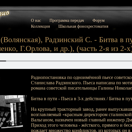
О нас
Программа передач
Форум
Коллекция
Школьная фонохрестоматия
(Волянская), Радзинский С. - Битва в пу
енко, Г.Орлова, и др.), (часть 2-я из 2-х
Радиопостановка по одноимённой пьесе советско
:
Станислава Радзинского. Пьеса написана по мот
романа советской писательницы Галины Николае
Битва в пути - Пьеса в 3-х действиях / Битва в пу
На крупный тракторный завод, ранее выпускавш
возглавляемый «красным директором сталинской
Вальганом, назначен новый главный инженер Дм
Приход этого человека - жёсткого, прямого и бе
рождает множество конфликтов, из которых он в 