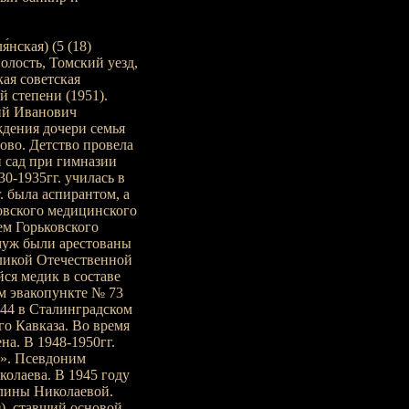
нская) (5 (18)
волость, Томский уезд,
кая советская
 степени (1951).
ний Иванович
ждения дочери семья
лово. Детство провела
ий сад при гимназии
0-1935гг. училась в
. была аспирантом, а
овского медицинского
ем Горьковского
 муж были арестованы
ликой Отечественной
ся медик в составе
м эвакопункте № 73
944 в Сталинградском
го Кавказа. Во время
а. В 1948-1950гг.
ы». Псевдоним
олаева. В 1945 году
лины Николаевой.
), ставший основой