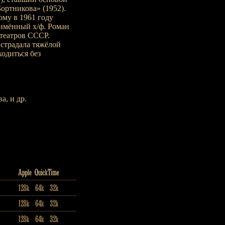
ортникова» (1952).
ому в 1961 году
имённый х/ф. Роман
 театров СССР.
страдала тяжёлой
ходиться без
а, и др.