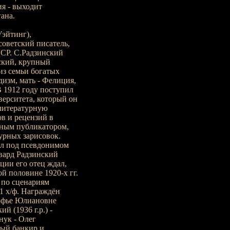
я - выходит
ана.
эйтинг),
- советский писатель,
ССР. С.Радзинский
нский, крупный
из семьи богатых
изм, мать - Фелиция,
В 1912 году поступил
ерситета, который он
 литературную
ов и рецензий в
зным публикатором,
турных зарисовок.
ал под псевдонимом
двард Радзинский
ции его отец ждал,
ой половине 1920-х гг.
 по сценариям
1 х/ф. Награждён
Софье Юлиановне
й (1936 г.р.) -
нук - Олег
ный банкир и