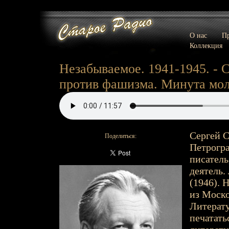
О нас
Пр
Коллекция
Незабываемое. 1941-1945. - 
против фашизма. Минута молч
Сергей С
Поделиться:
Петроград
писатель
деятель.
(1946). 
из Моско
Литерату
печатать