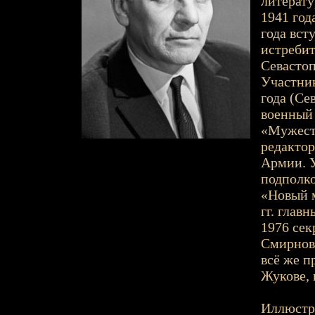
литерату
1941 год
года вст
истребит
Севастоп
Участник
года (Се
военный 
«Мужеств
редактор
Армии. У
подполко
«Новый м
гг. глав
1976 сек
Смирнов,
всё же п
Жукове, 
Иллюстр