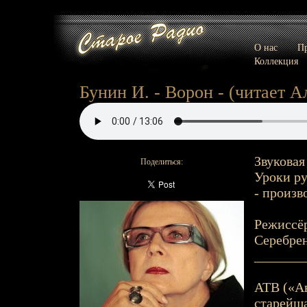
О нас
Пр
Коллекция
Бунин И. - Ворон - (читает Ал
Звуковая
Поделиться:
Уроки ру
- произв
Режиссёр
Серебре
_______
АТВ («Ав
старейша