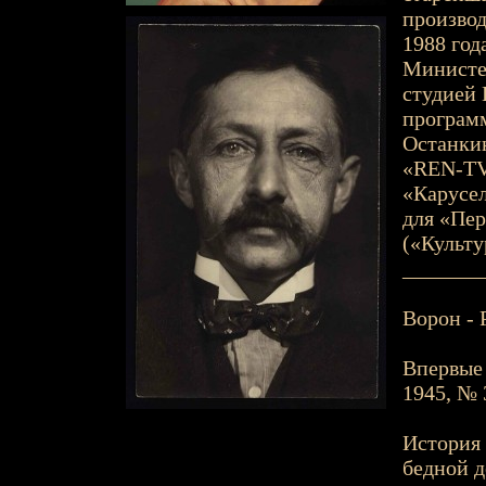
производ
1988 год
Министер
студией 
программ
Останкин
«REN-TV
«Карусел
для «Пер
(«Культу
_______
Ворон - 
Впервые 
1945, № 
История 
бедной д