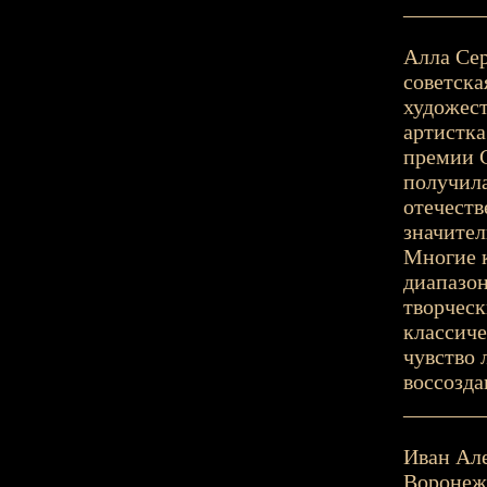
_______
Алла Сер
советска
художест
артистка
премии 
получила
отечеств
значител
Многие 
диапазон
творческ
классиче
чувство 
воссозда
_______
Иван Але
Воронеж,