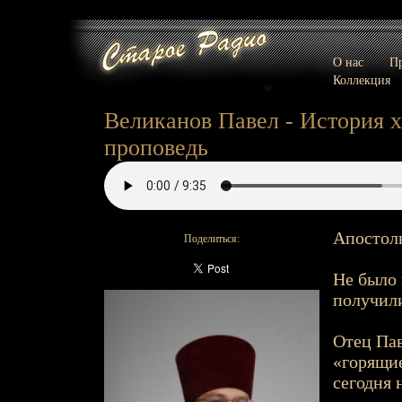
О нас
Пр
Коллекция
Великанов Павел - История х
проповедь
Апостоль
Поделиться:
Не было 
получили
Отец Пав
«горящие
сегодня 