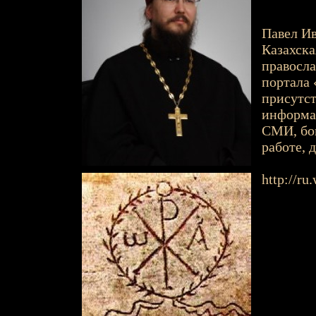
Павел Ив
Казахск
правосла
портала 
присутст
информа
СМИ, бог
работе, 
http://ru