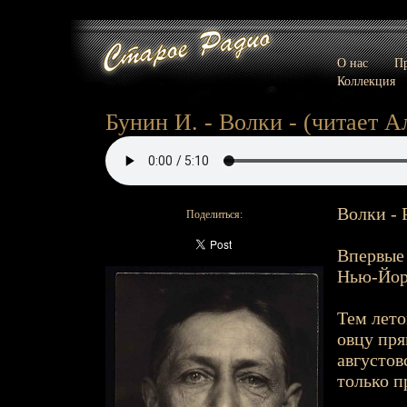
О нас
Пр
Коллекция
Бунин И. - Волки - (читает Ал
Волки - 
Поделиться:
Впервые 
Нью-Йорк
Тем лето
овцу пря
августов
только п