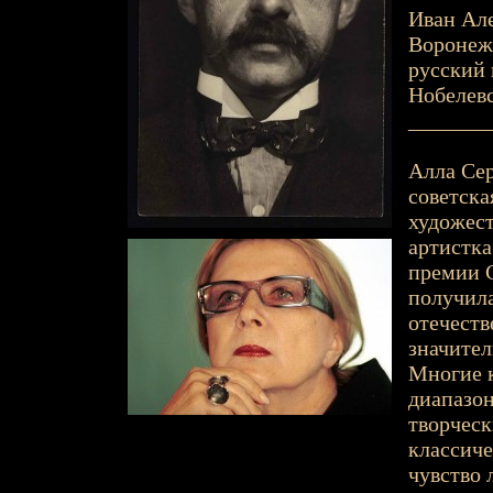
Иван Але
Воронеж,
русский 
Нобелевс
_______
Алла Сер
советска
художест
артистка
премии 
получила
отечеств
значител
Многие 
диапазон
творческ
классиче
чувство 