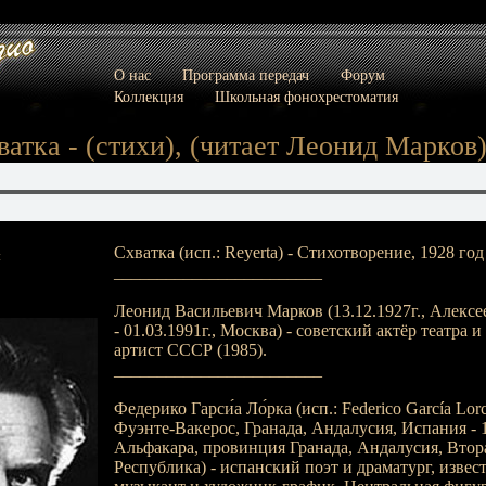
О нас
Программа передач
Форум
Коллекция
Школьная фонохрестоматия
ватка - (стихи), (читает Леонид Марков
Схватка (исп.: Reyerta) - Стихотворение, 1928 год
:
________________________
Леонид Васильевич Марков (13.12.1927г., Алексе
- 01.03.1991г., Москва) - советский актёр театра 
артист СССР (1985).
________________________
Федерико Гарси́а Ло́рка (исп.: Federico García Lorc
Фуэнте-Вакерос, Гранада, Андалусия, Испания - 19
Альфакара, провинция Гранада, Андалусия, Втор
Республика) - испанский поэт и драматург, извес