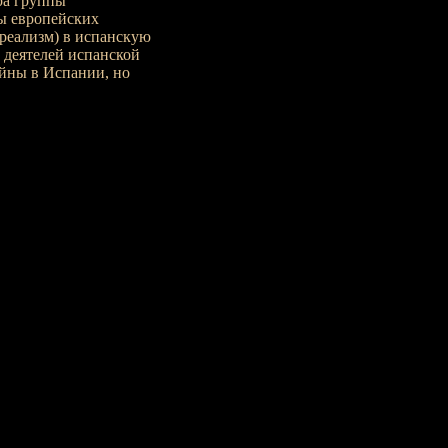
ра группы
ы европейских
реализм) в испанскую
 деятелей испанской
ойны в Испании, но