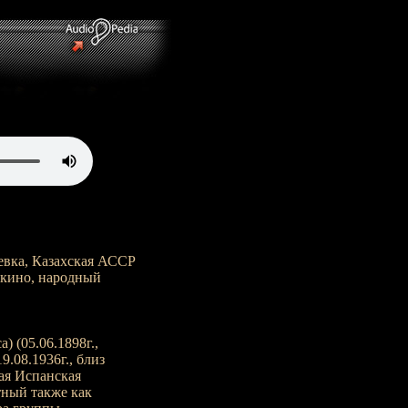
)
евка, Казахская АССР
и кино, народный
a) (05.06.1898г.,
.08.1936г., близ
ая Испанская
тный также как