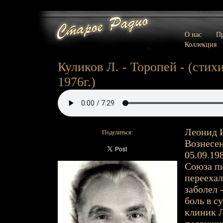
О нас
Пр
Коллекция
Куликов Л. - Торопей - (стихи
1976г.)
Леонид И
Поделиться:
Вознесен
05.09.198
Союза пи
переехал
заболел 
боль в с
клиник Л