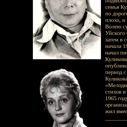
подвижны
семья Ку
по дорог
плохо, и
Волею су
Уйского 
затем в 
начала 1
начал пи
Куликова
опублико
период с
Куликова
«Мелодия
стихов и
1965 год
организа
жил вмес
_______