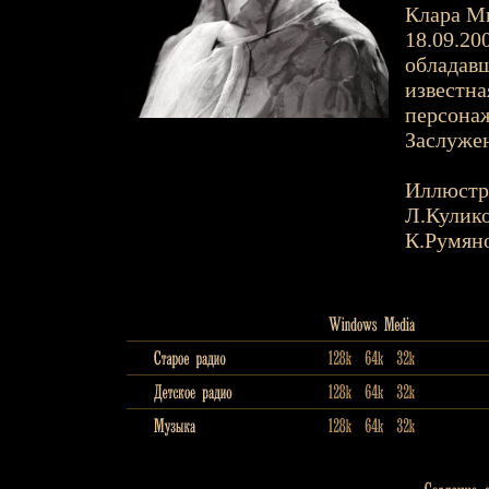
Клара Ми
18.09.200
обладав
известна
персонаж
Заслужен
Иллюстр
Л.Кулик
К.Румян