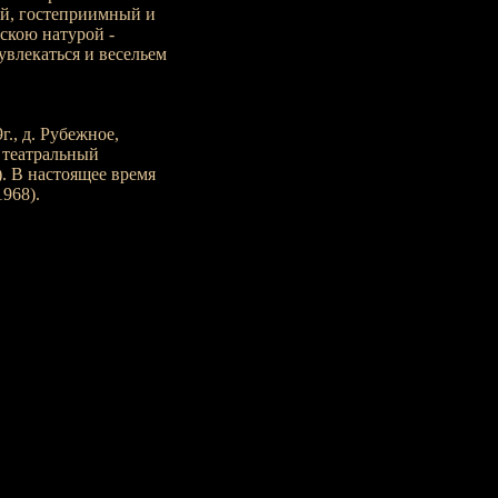
ый, гостеприимный и
сскою натурой -
увлекаться и весельем
г., д. Рубежное,
, театральный
. В настоящее время
968).