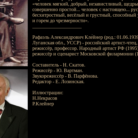
«человек мягкий, добрый, независтливый, щедр
совершенно простой... человек с настоящею... ру
бесхитростный, весёлый и грустный, способный 
и горем до чрезмерности».
____________________
Рафаэль Александрович Кле́йнер (род.: 01.06.1939
Луганская обл., УССР) - российский артист-чтец
режиссёр, профессор. Народный артист РФ (1995)
режиссёр и сценарист Московской филармонии (1
Составитель - Н. Скатов.
Режиссёр - Ю. Вартман.
Звукорежиссёр - В. Парфёнова.
Редактор - Е. Лозинская.
Иллюстрации:
Н.Некрасов
Р.Клейнер