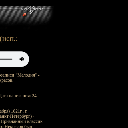
(исп.:
озаписи "Мелодия" -
красов.
(Дата написания: 24
ря) 1821г., г.
Санкт-Петербург) -
. Признанный классик
то Некрасов был