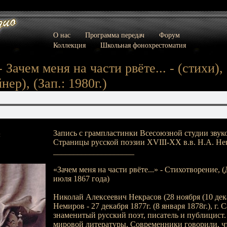
О нас
Программа передач
Форум
Коллекция
Школьная фонохрестоматия
 Зачем меня на части рвёте... - (стихи), 
ер), (Зап.: 1980г.)
Запись с грампластинки Всесоюзной студии звук
:
Страницы русской поэзии XVIII-XX в.в. Н.А. Не
____________________
«Зачем меня на части рвёте...» - Стихотворение, 
июля 1867 года)
Николай Алексеевич Некрасов (28 ноября (10 декаб
Немиров - 27 декабря 1877г. (8 января 1878г.), г. 
знаменитый русский поэт, писатель и публицист
мировой литературы. Современники говорили, ч