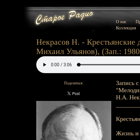
О нас
Пр
Коллекция
Некрасов Н. - Крестьянские де
Михаил Ульянов), (Зап.: 1980г
Запись с
Поделиться:
"Мелодия
Н.А. Нек
_______
Крестьян
Жизнь и 