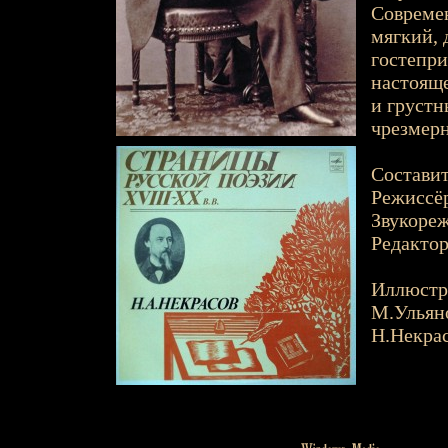
Современ
мягкий, 
гостепри
настояще
и грустн
чрезмерн
Составит
Режиссёр
Звукореж
Редактор
Иллюстр
М.Ульян
Н.Некра