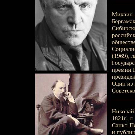
_______
Михаил А
Бергамак
Сибирски
российск
обществе
Социалис
(1969), 
Государс
премии Р
президен
Один из 
Советско
_______
Николай 
1821г., г
Санкт-Пе
и публиц