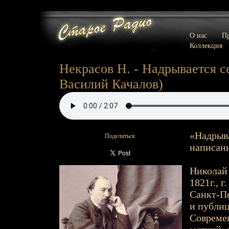
О нас
Пр
Коллекция
Некрасов Н. - Надрывается сер
Василий Качалов)
«Надрыва
Поделиться:
написани
Николай 
1821г., г
Санкт-Пе
и публиц
Современ