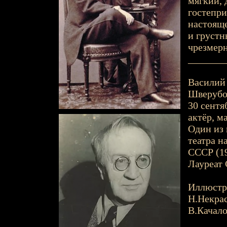
мягкий, 
гостепри
настояще
и грустн
чрезмерн
_______
Василий 
Шверубов
30 сентя
актёр, м
Один из 
театра н
СССР (19
Лауреат 
Иллюстр
Н.Некра
В.Качало