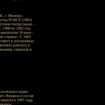
., г. Москва) -
истка РСФСР (1982).
тском театре (ныне -
 1960 по 1982 год
м внештатно. В кино -
ние страны». С 1965
ствует в постановках
активно работать в
ильмов, сериалов и
Всесоюзного радио
ет. Входила в состав
закрыта в 1995 году,
нкино».