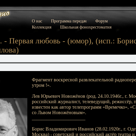
О нас
Программа передач
Форум
Коллекция
Школьная фонохрестоматия
 - Первая любовь - (юмор), (исп.: Бори
лова)
Фрагмент воскресной развлекательной радиопер
:
утром !».
Лев Юрьевич Новожёнов (род. 24.10.1946г., г. Мос
российский журналист, телеведущий, режиссёр, 
известен как автор телепрограмм «Времечко», «
со Львом Новожёновым».
______________________
Борис Владимирович Иванов (28.02.1920г., г. Одесса
Москва) - советский и российский актёр театра 