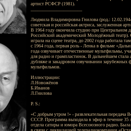
артист РСФСР (1981).
______________________
Людмила Владимировна Гнилова (род.: 12.02.1944г
советская и российская актриса, заслуженная арт
В 1964 году окончила студию при Центральном де
Российский академический Молодёжный театр). С
играла на сцене театра, до 2002 года работала та
с 1964 года, первая роль - Ленка в фильме «Даль
года озвучивает отечественные мультфильмы, уча
для радио и грампластинок. В дальнейшем стала 
дубляже и закадровом озвучивании зарубежных ф
мультфильмов.
Иллюстрации:
Л.Новожёнов
Б.Иванов
Л.Гнилова
P. S.:
«С добрым утром !» - развлекательная передача 
СССР. Программа выходила в эфир в течение 35 л
отдела сатиры и юмора Всесоюзного радио. Была 
в связи с ликвидацией телерадиокомпании «Оста