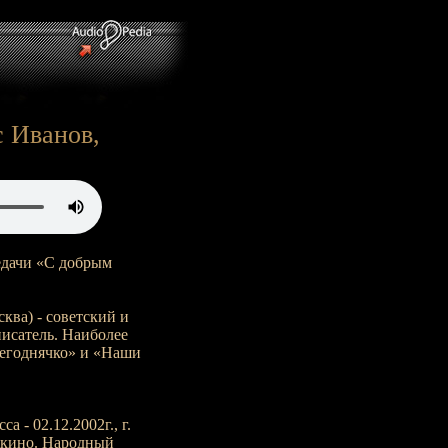
с Иванов,
едачи «С добрым
ква) - советский и
писатель. Наиболее
Сегоднячко» и «Наши
 - 02.12.2002г., г.
и кино. Народный