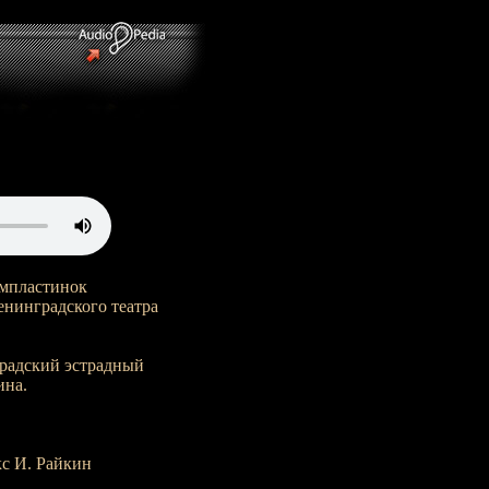
ампластинок
нинградского театра
нградский эстрадный
ина.
с И. Райкин