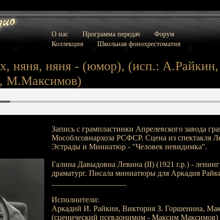
О нас
Программа передач
Форум
Коллекция
Школьная фонохрестоматия
х, няня, няня - (юмор), (исп.: А.Райкин,
, М.Максимов)
Запись с грампластинки Апрелевского завода гр
:
Мособлсовнархоза РСФСР. Сцена из спектакля Ле
Эстрады и Миниатюр - "Человек невидимка".
Галина Давыдовна Левина (II) (1921 г.р.) - лени
драматург. Писала миниатюры для Аркадия Райк
___________________
Исполнители:
Аркадий И. Райкин, Виктория З. Горшенина, Мак
(сценический псевдонимом - Максим Максимов)