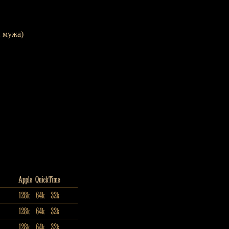
 мужа)