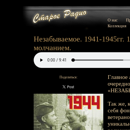
О нас
Пр
Коллекция
Незабываемое. 1941-1945гг. 
молчанием.
Главное
Поделиться:
очередно
«НЕЗАБЫ
Так же, 
себя фо
ветерано
уникальн