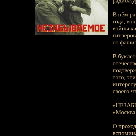
радиожу
В нём ра
года, во
войны ка
гитлеров
от фашиз
В буклет
отечеств
подтверж
того, эт
интерес
своего ч
«НЕЗАБ
«Москва
О проход
вспомина