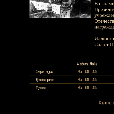
В ознаме
Президиу
учрежден
Отечеств
награжде
Иллюстр
Салют По