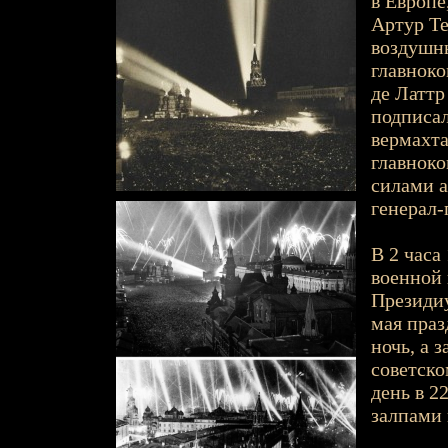
в Европе
Артур Т
воздушн
главнок
де Латтр
подписал
вермахта
главнок
силами а
генерал
В 2 часа
военной
Президиу
мая праз
ночь, а 
советско
день в 2
залпами 