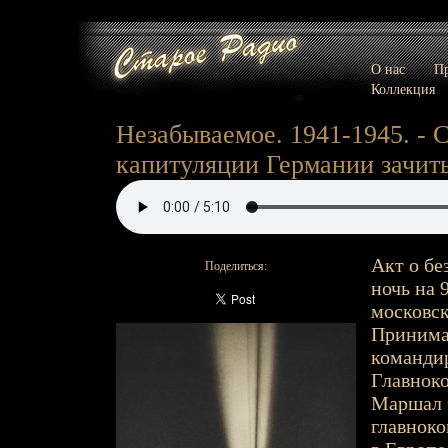
О нас
Пр
Коллекция
Незабываемое. 1941-1945. -
капитуляции Германии зачит
Акт о бе
Поделиться:
ночь на 
московск
Принима
командир
Главнок
Маршал С
главнок