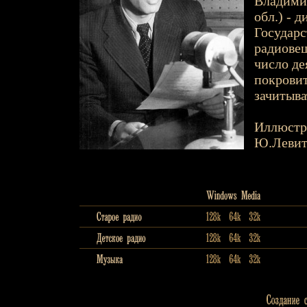
Владимир
обл.) - 
Государ
радиовещ
число де
покровит
зачитыва
Иллюстр
Ю.Левит