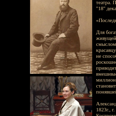
театра. 
"18" дек
«Последн
Для бога
живущей 
смыслом
красавцу
не спосо
роскошно
приводит
вмешивае
миллион
станови
понявшей
Александ
1823г., г
Костромс