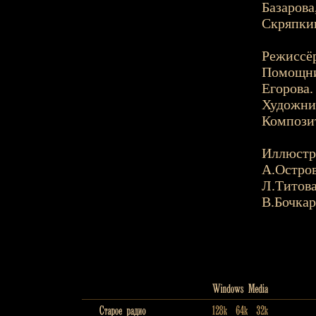
Базарова
Скряпки
Режиссёр
Помощник
Егорова.
Художник
Композит
Иллюстр
А.Остро
Л.Титова
В.Бочкар