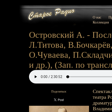
О нас
Пр
Коллекция
Островский А. - После
Л.Титова, В.Бочкарёв
О.Чуваева, П.Складчи
и др.), (Зап. по транс
Спектакл
Поделиться:
театра Р
драматур
Владимир