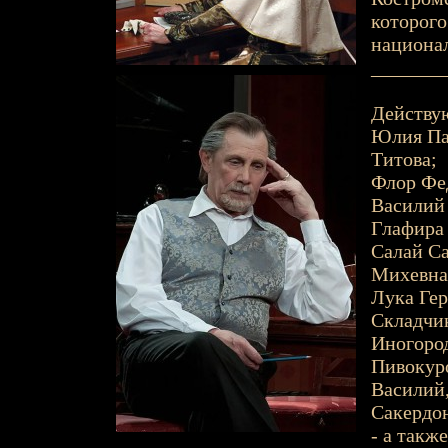
которого
национал
_______
Действу
Юлия Пав
Титова;
Флор Фед
Василий 
Глафира
Салай С
Михевна,
Лука Гер
Складчи
Иногород
Пивокуро
Василий,
Сакердон
- а такж