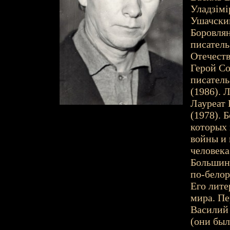
Уладзімір
Ушачский 
Боровлян
писатель
Отечеств
Герой Со
писатель
(1986). 
Лауреат 
(1978). 
которых 
войны и 
человека
Большинс
по-белор
Его лите
мира. Пе
Василий 
(они был