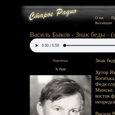
О нас
Пр
Коллекция
Василь Быков - Знак беды - (
Знак бед
Поделиться:
Хутор Ях
Богатька
Федя слу
Минске. 
восток ф
непредск
Василь В