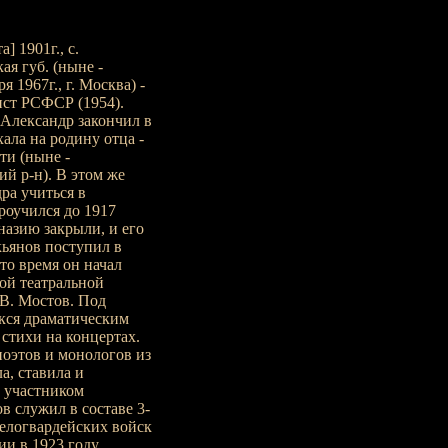
 1901г., с.
я губ. (ныне -
 1967г., г. Москва) -
ист РСФСР (1954).
 Александр закончил в
хала на родину отца -
ти (ныне -
й р-н). В этом же
ра учиться в
роучился до 1917
азию закрыли, и его
кьянов поступил в
то время он начал
ой театральной
В. Мостов. Под
кся драматическим
 стихи на концертах.
поэтов и монологов из
а, ставила и
 участником
в служил в составе 3-
белогвардейских войск
и в 1923 году