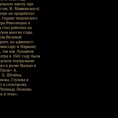
ральную школу при
р им. В. Маяковского)
еатре он проработал
и годами творческого
тра Революции и
 стал работать на
ехом многие годы.
лом Великой
онт, но админист­
комиссару и Наркому
, так как Лукьянов
еатра в 1941 году была
урлила театральная
ил в ролях Валько в
Грозе» А.
 А, Штейна,
нова, Глухова в
 в спектаклях,
 Леонида Леонова
 и тень»,