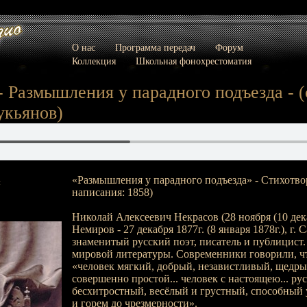
О нас
Программа передач
Форум
Коллекция
Школьная фонохрестоматия
- Размышления у парадного подъезда - (с
укьянов)
«Размышления у парадного подъезда» - Стихотвор
:
написания: 1858)
Николай Алексеевич Некрасов (28 ноября (10 декаб
Немиров - 27 декабря 1877г. (8 января 1878г.), г. 
знаменитый русский поэт, писатель и публицист
мировой литературы. Современники говорили, ч
«человек мягкий, добрый, независтливый, щедр
совершенно простой... человек с настоящею... ру
бесхитростный, весёлый и грустный, способный 
и горем до чрезмерности».