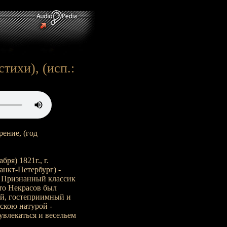
тихи), (исп.:
ение, (год
ря) 1821г., г.
Санкт-Петербург) -
. Признанный классик
то Некрасов был
ый, гостеприимный и
сскою натурой -
увлекаться и весельем