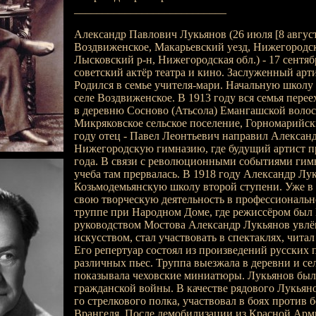
___________________________
Александр Павлович Лукьянов (26 июля [8 августа]
Воздвиженское, Макарьевский уезд, Нижегородска
Лысковский р-н, Нижегородская обл.) - 17 сентября
советский актёр театра и кино. Заслуженный арт
Родился в семье учителя-мари. Начальную школу
селе Воздвиженское. В 1913 году вся семья перее
в деревню Сосново (Атьсола) Емангашской волос
Микряковское сельское поселение, Горномарийски
году отец - Павел Леонтьевич направил Александ
Нижегородскую гимназию, где будущий артист п
года. В связи с революционными событиями гимн
учеба там прервалась. В 1918 году Александр Лу
Козьмодемьянскую школу второй ступени. Уже в 
свою творческую деятельность в профессиональн
труппе при Народном Доме, где режиссёром был 
руководством Мостова Александр Лукьянов увлё
искусством, стал участвовать в спектаклях, читал
Его репертуар состоял из произведений русских 
различных пьес. Труппа выезжала в деревни и сел
показывала чеховские миниатюры. Лукьянов был
гражданской войны. В качестве рядового Лукьяно
го стрелкового полка, участвовал в боях против 
Врангеля. После демобилизации из Красной Арми