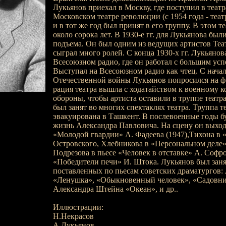
Лукьянов приехал в Москву, где поступил в теат
Московском театре революции (с 1954 года - теат
и в тот же год был принят в его труппу. В этом т
около сорока лет. В 1930-е гг. для Лукьянова был
подъема. Он был одним из ведущих артистов Теа
сыграл много ролей. С конца 1930-х гг. Лукьянова
Всесоюзном радио, где он работал с большим усп
Выступал на Всесоюзном радио как чтец. С нача
Отечественной войны Лукьянов попросился на фр
рация театра вышла с ходатайством к военному 
обороны, чтобы артиста оставили в труппе театра
был занят во многих спектаклях театра. Труппа т
эвакуирована в Ташкент. В послевоенные годы б
жизнь Александра Павловича. На сцену он выход
«Молодой гвардии» А. Фадеева (1947),Тихона в «
Островского, Хлебникова в «Персональном деле»
Подрезова в пьесе «Человек в отставке» А. Софро
«Победители печи» И. Штока. Лукьянов был занят
поставленных по пьесам советских дра­матургов:
«Ленушка», «Обыкновенный человек», «Садовник
Александра Штейна «Океан», и др..
Иллюстрации:
Н.Некрасов
А.Лукьянов