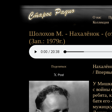
О нас
Пр
Коллекция
Шолохов М. - Нахалёнок - (о
(Зап.: 1979г.)
Нахалёно
Поделиться:
/ Впервы
У Мишки,
с войны 
ребята, 
батя его
мужицкую