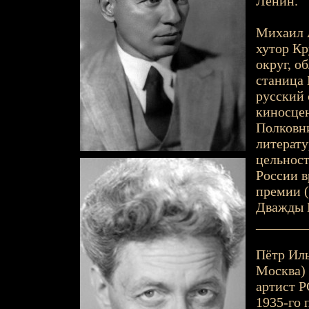
Ленин.
Михаил А
хутор К
округ, о
станица 
русский 
киносцен
Полковни
литерату
цельност
России в
премии (
Дважды Г
_______
Пётр Ильи
Москва) 
артист Р
1935-го 