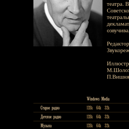
театра. 
Советск
театраль
декламат
озвучива
Редактор
Звукореж
Иллюстр
М.Шоло
П.Вишня