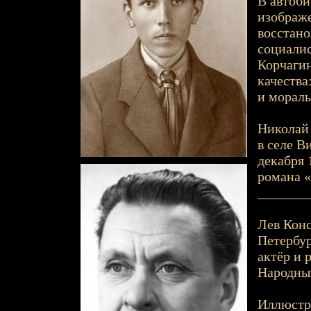
В автоби
изображе
восстано
социалис
Корчагин
качества
и мораль
Николай 
в селе В
декабря 1
романа «
_______
Лев Конс
Петербур
актёр и 
Народны
Иллюстр