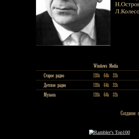
Н.Остро
Л.Колес