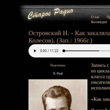
О нас
Пр
Коллекция
Островский Н. - Как закалялас
Колесов), (Зап.: 1966г.)
Запись с
Поделиться:
из цикла
класса с
писателя
исполнен
«Как зак