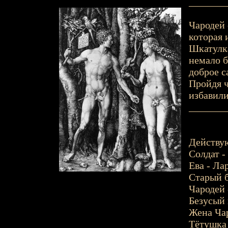
_______
Чародей 
которая 
Шкатулка
немало б
доброе с
Пройдя ч
избавили
_______
Действу
Солдат -
Ева - Ла
Старый б
Чародей
Безусый
Жена Чар
Тётушка 