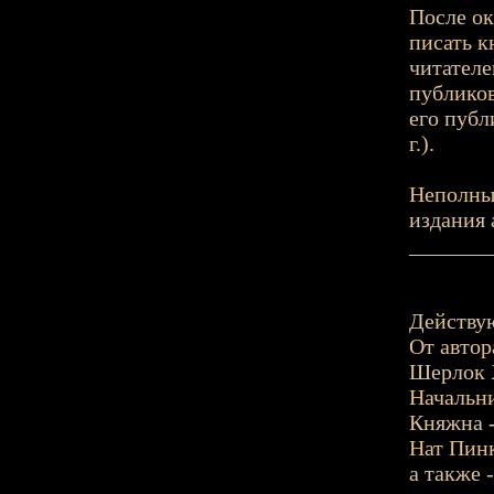
После ок
писать к
читателе
публиков
его публ
г.).
Неполны
издания 
_______
Действу
От автор
Шерлок 
Начальни
Княжна 
Нат Пинк
а также 