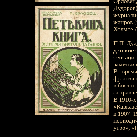
Орловец,
Дудоров),
журналис
жанров (
Холмсе А
П.П. Дуд
детские 
сенсаци
заметки 
Во время
фронтовы
в боях п
отправле
В 1910-х
«Кавказс
в 1907–1
периодич
утро», «