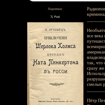
Радиопос
Поделиться:
криминал
_______
Необъятн
все века
путешест
всемирно
американ
владелец
так, что
сразу же
Использу
разруша
смелых р
_______
Пётр Пет