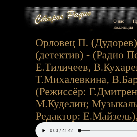
О нас
Пр
Коллекция
Орловец П. (Дудорев)
(детектив) - (Радио Пе
Е.Тиличеев, В.Кухар
Т.Михалевкина, В.Бар
(Режиссёр: Г.Дмитрен
М.Куделин; Музыкаль
Редактор: Е.Майзель),