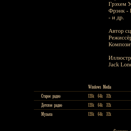
Грэхем У
Фрэнк - 
- и др.
Автор сц
Режиссёр
Композит
Иллюстр
Jack Lon