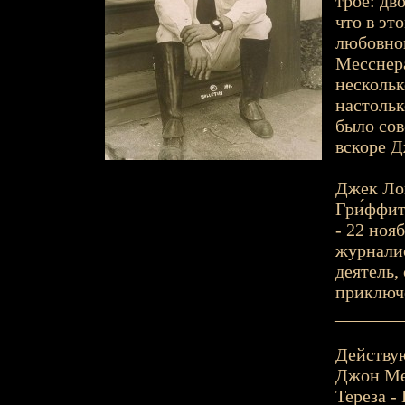
трое: дв
что в эт
любовног
Месснера
нескольк
настольк
было сов
вскоре Д
Джек Лон
Гри́ффит 
- 22 ноя
журналис
деятель,
приключе
_______
Действу
Джон Ме
Тереза -