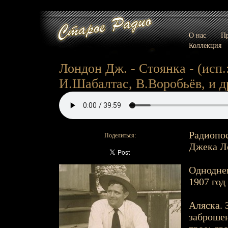
О нас
Пр
Коллекция
Лондон Дж. - Стоянка - (исп
И.Шабалтас, В.Воробьёв, и др.
Радиопос
Поделиться:
Джека Ло
Одноднев
1907 год
Аляска. 
заброше