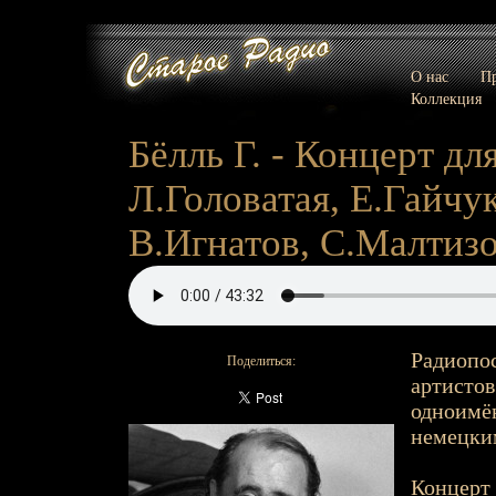
О нас
Пр
Коллекция
Бёлль Г. - Концерт дл
Л.Головатая, Е.Гайчу
В.Игнатов, С.Малтизова
Радиопос
Поделиться:
артистов
одноимён
немецким
Концерт 