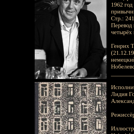
1962 год
привычны
Стр.: 24
Перевод 
четырёх г
Генрих Т
(21.12.19
немецкий
Нобелев
_______
Исполни
Лидия Го
Александ
Режиссёр
Иллюстр