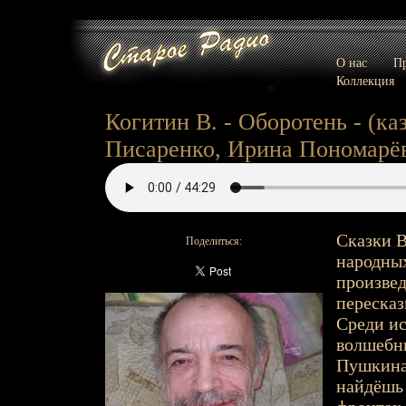
О нас
Пр
Коллекция
Когитин В. - Оборотень - (ка
Писаренко, Ирина Пономарёва)
Сказки В
Поделиться:
народных
произвед
пересказ
Среди ис
волшебны
Пушкина 
найдёшь 