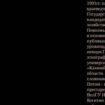
1991гг. 
краеведч
Государс
кандида
хозяйств
Поволжья
в основн
публикац
уроженца
немцев П
этнограф
универси
«Казачий
области.
сложными
Потом - 
престаре
ВолГУ На
Когитин 