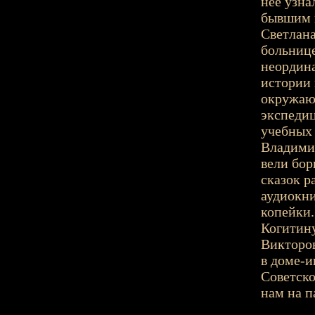
неё узн
бывшим п
Светлана
больнице
неордина
истории 
окружаю
экспедиц
учебных
Владимир
вели бор
сказок р
аудиокни
копейки.
Когитину
Викторов
в доме-и
Советско
нам на п