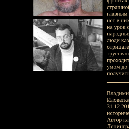
фронтах 
страшной
главным 
нет в ни
на урок 
народных
люди каз
отрицате
трусоват
проходит
умом до 
получить
_______
Владимир
Иловатка
31.12.201
историче
Автор ка
Ленингра