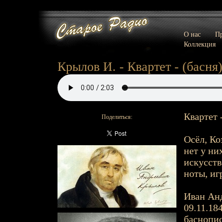
О нас
Пр
Коллекция
Крылов И. - Квартет - (басня
Квартет 
Поделиться:
Осёл, Ко
нет у ни
искусств
ноты, иг
Иван Анд
09.11.184
баснопис