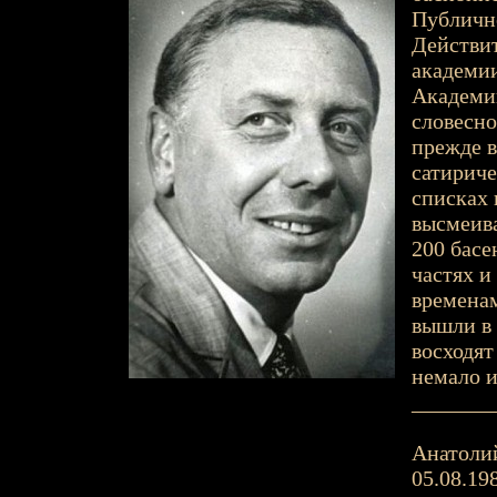
Публично
Действи
академии
Академии
словесно
прежде в
сатириче
списках
высмеива
200 басе
частях и
временам
вышли в
восходят
немало 
_______
Анатолий
05.08.198