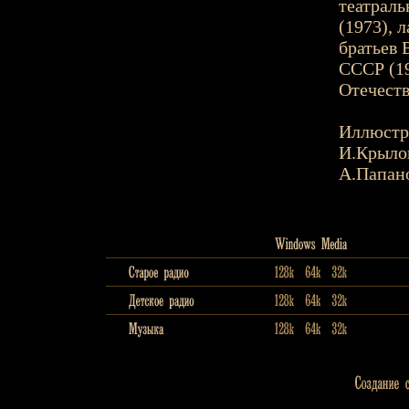
театраль
(1973), 
братьев 
СССР (19
Отечест
Иллюстр
И.Крыло
А.Папан