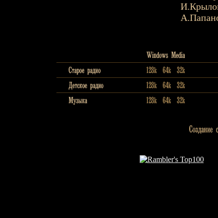
И.Крыло
А.Папан