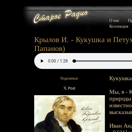
О нас
Пр
Коллекция
Крылов И. - Кукушка и Петух 
Папанов)
Кукушка 
Поделиться:
Мы, я - 
природы 
известно 
высказыв
Иван Анд