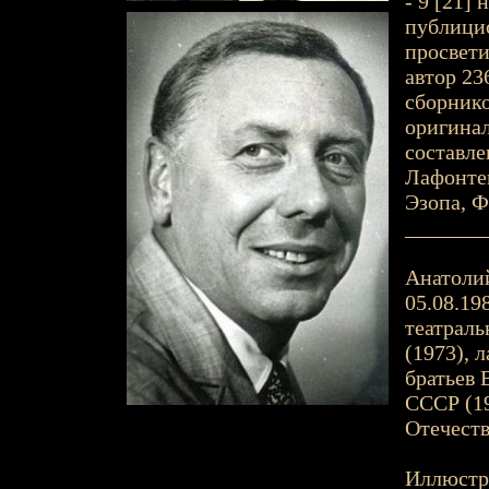
- 9 [21] 
публицис
просвети
автор 23
сборнико
оригинал
составл
Лафонтен
Эзопа, Ф
_______
Анатолий
05.08.198
театраль
(1973), 
братьев 
СССР (19
Отечест
Иллюстр