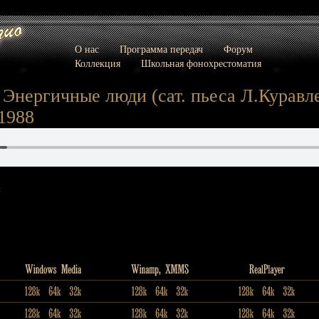
О нас
Программа передач
Форум
Коллекция
Школьная фонохрестоматия
Энергичные люди (сат. пьеса Л.Куравле
1988
: