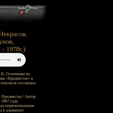
Некрасов,
унов,
- 1978г.)
 Н. Охлопкова по
ова «Предместье» в
пектакля состоялась
: Предместье / Автор
 1967 году.
Под первоначальным
а в альманахе