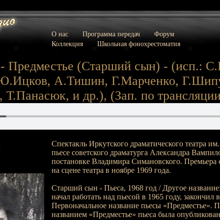
О нас
Программа передач
Форум
Коллекция
Школьная фонохрестоматия
- Предместье (Старший сын) - (исп.: С.
Ю.Ицков, А.Тишин, Г.Марченко, Г.Шип
 Т.Панасюк, и др.), (Зап. по трансляции 
Спектакль Иркутского драматического театра им.
:
пьесе советского драматурга Александра Вампил
постановке Владимира Симановского. Премьера с
на сцене театра в ноябре 1969 года.
Старший сын - Пьеса, 1968 год / Другое название
начал работать над пьесой в 1965 году, закончил в
Первоначальное название пьесы «Предместье». 
названием «Предместье» пьеса была опубликован