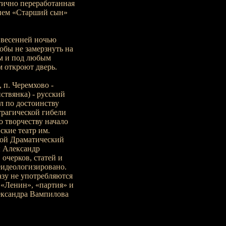
стично переработанная
нием «Старший сын»
 весенней ночью
обы не замерзнуть на
м и под любым
м откроют дверь.
 п. Черемхово -
иствянка) - русский
л по достоинству
трагической гибели
о творчеству начало
ские театр им.
шой Драматический
ы Александр
 очерков, статей и
еидеологизировано.
азу не употребляются
 «Ленин», «партия» и
ександра Вампилова