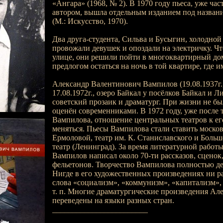
«Ангара» (1968, № 2). В 1970 году пьеса, уже ча
автором, вышла отдельным изданием под назва
(М.: Искусство, 1970).
Два друга-студента, Сильва и Бусыгин, холодной
провожали девушек и опоздали на электричку. Чт
улице, они решили пойти в многоквартирный до
предлогом остаться на ночь в той квартире, где и
Александр Валентинович Вампилов (19.08.1937г.,
17.08.1972г., озеро Байкал у посёлков Байкал и Л
советский прозаик и драматург. При жизни не бы
оценён современниками. В 1972 году, уже после 
Вампилова, отношение центральных театров к ег
меняться. Пьесы Вампилова стали ставить москов
Ермоловой, театр им. К. Станиславского и Боль
театр (Ленинград). За время литературной работ
Вампилов написал около 70-ти рассказов, сценок,
фельетонов. Творчество Вампилова полностью д
Нигде в его художественных произведениях ни р
слова «социализм», «коммунизм», «капитализм»,
т. п. Многие драматургические произведения Ал
переведены на языки разных стран.
________________________